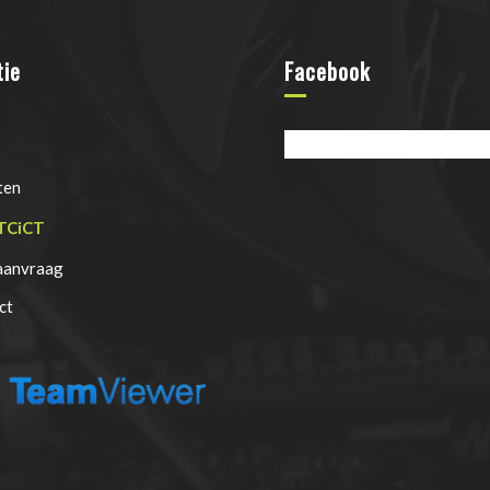
tie
Facebook
ten
TCiCT
anvraag
ct