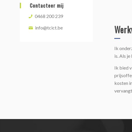
Contacteer mij
0468 200 239
Werk
info@tcict.be
Ik onder
is. Als j
Ik bied v
prijsoffe
kosten in
vervangt