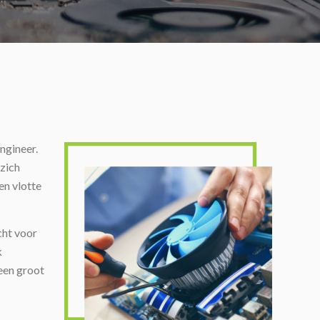
ngineer.
 zich
en vlotte
cht voor
k
een groot