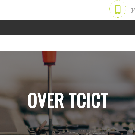
0
t
OVER TCICT