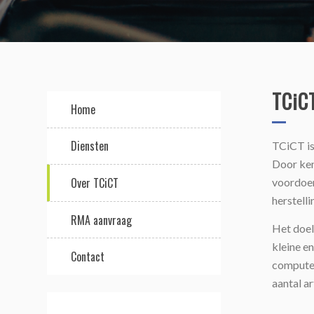
TCiC
Home
Diensten
TCiCT is
Door ken
Over TCiCT
voordoen
herstelli
RMA aanvraag
Het doel 
kleine e
Contact
computer
aantal ar