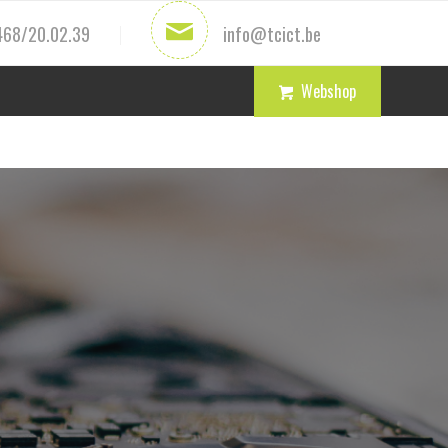
468/20.02.39
info@tcict.be
Webshop